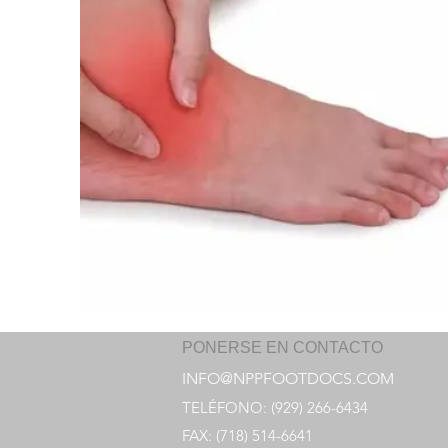
PONERSE EN CONTACTO
INFO@NPPFOOTDOCS.COM
TELÉFONO: (92
9) 266-6434
FAX: (718) 514-6641