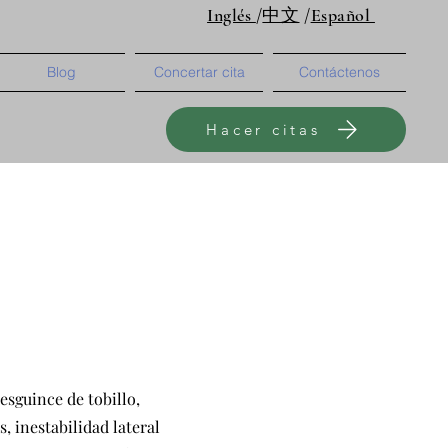
Inglés
/
中文
/
Español
Blog
Concertar cita
Contáctenos
Hacer citas
esguince de tobillo,
s, inestabilidad lateral