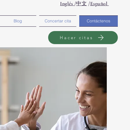
Inglés
/
中文
/
Español
Blog
Concertar cita
Contáctenos
Hacer citas