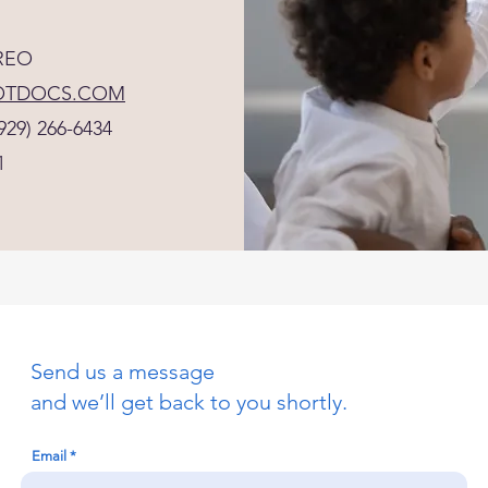
REO
OTDOCS.COM
29) 266-6434
1
Send us a message
and we’ll get back to you shortly.
Email